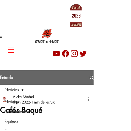
SUB-23
VUELTA A MADRID
07/07 > 11/07
Entrada
Noticias
Vuelta Madrid
Noticias
8 jun 2022
1 min de lectura
Cafés Baqué
Ayuntamientos
Equipos