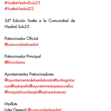
#VueltaMadridSub23
#VueltaMadrid22
34ª Edición Vuelta a la Comunidad de 
Madrid Sub23
Patrocinador Oficial
@comunidadmadrid
Patrocinador Principal
@fmciclismo
Ayuntamientos Patrocinadores
@ayuntamientodefuenlabrada
#buitragoloz
oya
@aytoparla
@ayuntamientoparacuellos
@majadahondaayto
@aytosanlorenzo
Maillots
Lider Gerenal 
@comunidadmadrid