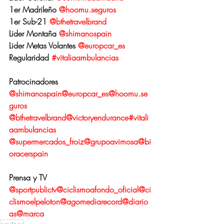
1er Madrileño 
@hoomu.seguros
1er Sub-21 
@bthetravelbrand
Lider Montaña 
@shimanospain
Lider Metas Volantes 
@europcar_es
Regularidad 
#vitaliaambulancias
Patrocinadores
@shimanospain
@europcar_es
@hoomu.se
guros
@bthetravelbrand
@victoryendurance
#vitali
aambulancias
@supermercados_froiz
@grupoavimosa
@bi
oracerspain
Prensa y TV
@sportpublictv
@ciclismoafondo_oficial
@ci
clismoelpeloton
@agomediarecord
@diario
as
@marca