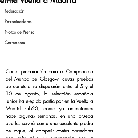
en la Vuelta a Madrid
Etapas
Federación
Patrocinadores
Notas de Prensa
Corredores
Como preparación para el Campeonato 
del Mundo de Glasgow, cuyas pruebas 
de carretera se disputarán entre el 5 y el 
10 de agosto, la selección española 
junior ha elegido participar en la Vuelta a 
Madrid sub23, como ya anunciamos 
hace algunas semanas, en una prueba 
que les servirá como una excelente piedra 
de toque, al competir contra corredores 
con más nivel y experiencia por la 