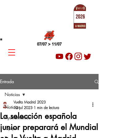
SUB-23
VUELTA A MADRID
07/07 > 11/07
Entrada
Noticias
Vuelta Madrid 2023
Noticias
12 jul 2023
1 min de lectura
La selección española
Ayuntamientos
junior preparará el Mundial
Equipos