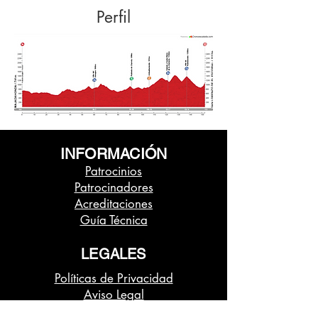
Perfil
INFORMACIÓN
Patrocinios
Patrocinadores
Acreditaciones
Guía Técnica
Dossier
Clipping Prensa
LEGALES
Cartel
Políticas de Privacidad
Aviso Legal