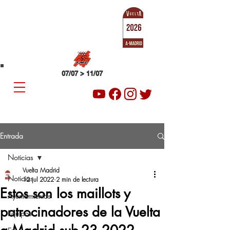
SUB-23
VUELTA A MADRID
07/07 > 11/07
Entrada
Noticias
Vuelta Madrid
Noticias
12 jul 2022
2 min de lectura
Estos son los maillots y
Ayuntamientos
patrocinadores de la Vuelta
Equipos