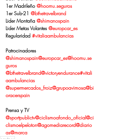
1er Madrileño 
@hoomu.seguros
1er Sub-21 
@bthetravelbrand
Lider Montaña 
@shimanospain
Lider Metas Volantes 
@europcar_es
Regularidad 
#vitaliaambulancias
Patrocinadores
@shimanospain
@europcar_es
@hoomu.se
guros
@bthetravelbrand
@victoryendurance
#vitali
aambulancias
@supermercados_froiz
@grupoavimosa
@bi
oracerspain
Prensa y TV
@sportpublictv
@ciclismoafondo_oficial
@ci
clismoelpeloton
@agomediarecord
@diario
as
@marca