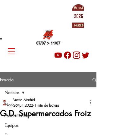
SUB-23
VUELTA A MADRID
07/07 > 11/07
Entrada
Noticias
Vuelta Madrid
Noticias
25 jun 2022
1 min de lectura
G.D. Supermercados Froiz
Ayuntamientos
Equipos