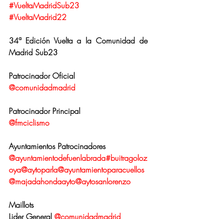
#VueltaMadridSub23
#VueltaMadrid22
34ª Edición Vuelta a la Comunidad de 
Madrid Sub23
Patrocinador Oficial
@comunidadmadrid
Patrocinador Principal
@fmciclismo
Ayuntamientos Patrocinadores
@ayuntamientodefuenlabrada
#buitragoloz
oya
@aytoparla
@ayuntamientoparacuellos
@majadahondaayto
@aytosanlorenzo
Maillots
Lider General 
@comunidadmadrid