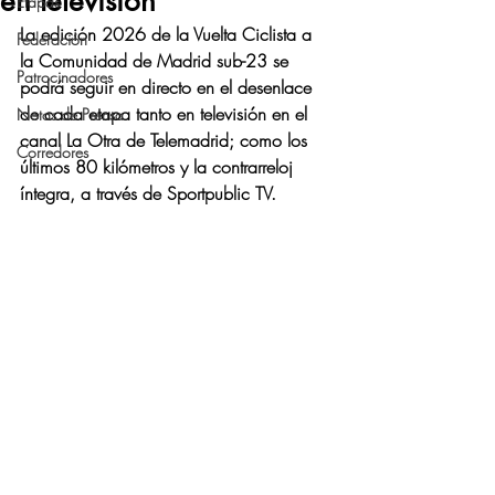
en televisión
Etapas
La edición 2026 de la Vuelta Ciclista a 
Federación
la Comunidad de Madrid sub-23 se 
Patrocinadores
podrá seguir en directo en el desenlace 
de cada etapa tanto en televisión en el 
Notas de Prensa
canal La Otra de Telemadrid; como los 
Corredores
últimos 80 kilómetros y la contrarreloj 
íntegra, a través de Sportpublic TV.