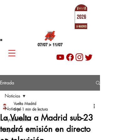
SUB-23
VUELTA A MADRID
07/07 > 11/07
Entrada
Noticias
Vuelta Madrid
Noticias
6 jul
1 min de lectura
La Vuelta a Madrid sub-23
Ayuntamientos
tendrá emisión en directo
Equipos