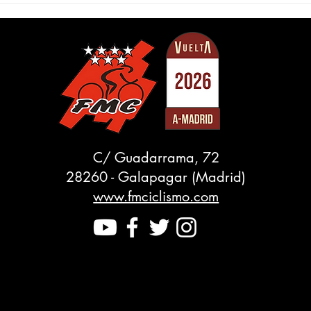
l Escorial y
fuga en Parla y Mario
o sigue de líder
Cordero se viste de rojo en 
 a Madrid sub-23
Vuelta a Madrid sub-23
C/ Guadarrama, 72
28260 - Galapagar (Madrid)
www.fmciclismo.com