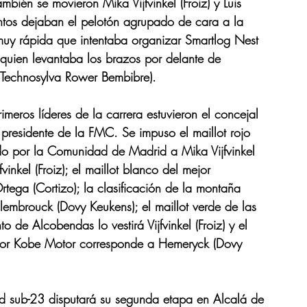
bién se movieron Mika Vijfvinkel (Froiz) y Luis 
ntentos dejaban el pelotón agrupado de cara a la 
muy rápida que intentaba organizar Smartlog Nest 
l quien levantaba los brazos por delante de 
Technosylva Rower Bembibre).
imeros líderes de la carrera estuvieron el concejal 
presidente de la FMC. Se impuso el maillot rojo 
ado por la Comunidad de Madrid a Mika Vijfvinkel 
fvinkel (Froiz); el maillot blanco del mejor 
tega (Cortizo); la clasificación de la montaña 
embrouck (Dovy Keukens); el maillot verde de las 
 de Alcobendas lo vestirá Vijfvinkel (Froiz) y el 
 por Kobe Motor corresponde a Hemeryck (Dovy 
 sub-23 disputará su segunda etapa en Alcalá de 