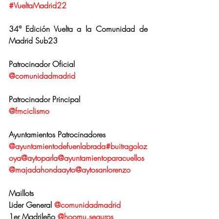
#VueltaMadrid22
34ª Edición Vuelta a la Comunidad de 
Madrid Sub23
Patrocinador Oficial
@comunidadmadrid
Patrocinador Principal
@fmciclismo
Ayuntamientos Patrocinadores
@ayuntamientodefuenlabrada
#buitragoloz
oya
@aytoparla
@ayuntamientoparacuellos
@majadahondaayto
@aytosanlorenzo
Maillots
Lider General 
@comunidadmadrid
1er Madrileño 
@hoomu.seguros