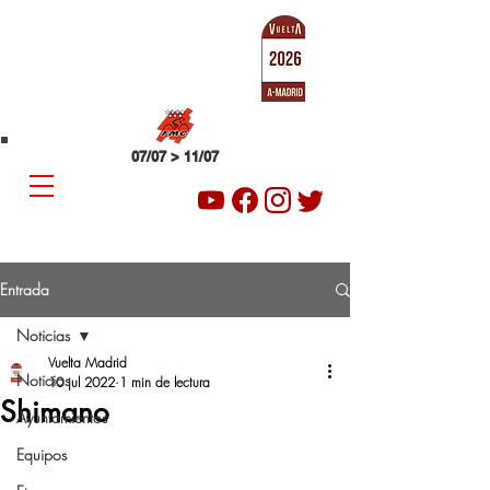
SUB-23
VUELTA A MADRID
07/07 > 11/07
Entrada
Noticias
Vuelta Madrid
Noticias
10 jul 2022
1 min de lectura
Shimano
Ayuntamientos
Equipos