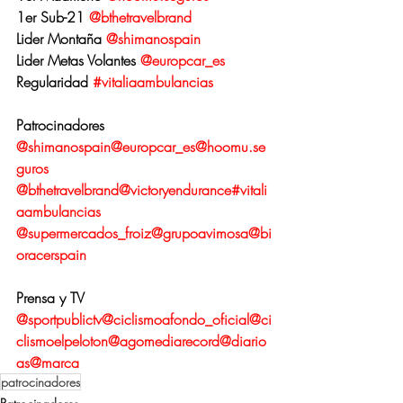
1er Sub-21 
@bthetravelbrand
Lider Montaña 
@shimanospain
Lider Metas Volantes 
@europcar_es
Regularidad 
#vitaliaambulancias
Patrocinadores
@shimanospain
@europcar_es
@hoomu.se
guros
@bthetravelbrand
@victoryendurance
#vitali
aambulancias
@supermercados_froiz
@grupoavimosa
@bi
oracerspain
Prensa y TV
@sportpublictv
@ciclismoafondo_oficial
@ci
clismoelpeloton
@agomediarecord
@diario
as
@marca
patrocinadores