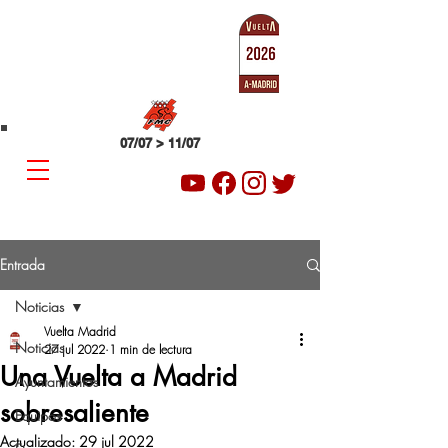
SUB-23
VUELTA A MADRID
07/07 > 11/07
Entrada
Noticias
Vuelta Madrid
Noticias
27 jul 2022
1 min de lectura
Una Vuelta a Madrid
Ayuntamientos
sobresaliente
Equipos
Actualizado:
29 jul 2022