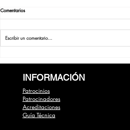
Comentarios
Escribir un comentario...
22 equipos y 154 corredores
La Vuelta a 
preparados para brillar en la
presenta el 
Vuelta a Madrid
11 de julio
INFORMACIÓN
Patrocinios
Patrocinadores
Acreditaciones
Guía Técnica
Dossier