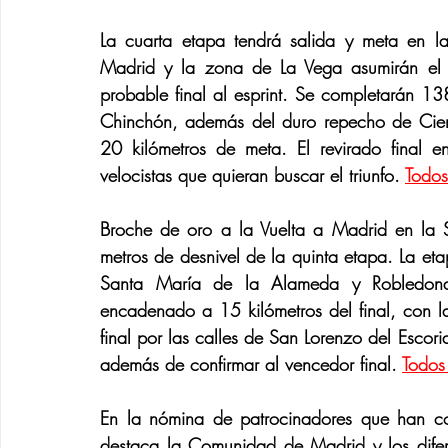
La cuarta etapa tendrá salida y meta en l
Madrid y la zona de La Vega asumirán el p
probable final al esprint. Se completarán 1
Chinchón, además del duro repecho de Ciem
20 kilómetros de meta. El revirado final 
velocistas que quieran buscar el triunfo. 
Todos
Broche de oro a la Vuelta a Madrid en la S
metros de desnivel de la quinta etapa. La et
Santa María de la Alameda y Robledondo,
encadenado a 15 kilómetros del final, con la
final por las calles de San Lorenzo del Escor
además de confirmar al vencedor final. 
Todos 
En la nómina de patrocinadores que han co
destaca la Comunidad de Madrid y los difer