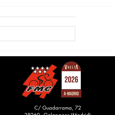
Madrid sub-23 se
22 equipos y 154 ciclistas
próximo martes,
afrontan la Vuelta a Madrid
sub-23 2022
C/ Guadarrama, 72
28260 - Galapagar (Madrid)