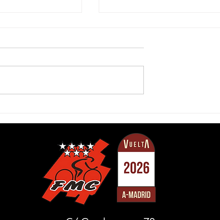
rid: Un recorrido
La Vuelta a Madrid sub-23 s
d y exigencia
presenta el próximo martes,
11 de julio