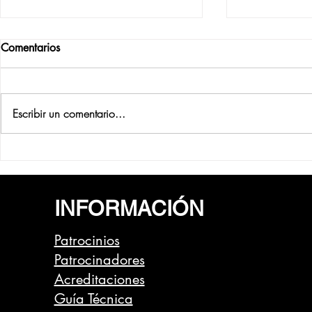
Comentarios
Escribir un comentario...
Presentación oficial y cuenta
Vuelta a Mad
atrás para la Vuelta a Madrid
con varieda
2023
INFORMACIÓN
Patrocinios
Patrocinadores
Acreditaciones
Guía Técnica