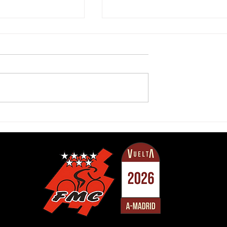
 tranquila de la
Krawiec culmina una
 Bennassar en un
escapada en solitario en
tencia
Buitrago, con Guardeño co
nuevo líder