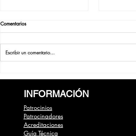
Comentarios
Escribir un comentario...
Uriarte (Finisher) desbarata el
La etapa más
control de Caja Rural-Alea
Vuelta, para
con un gran ataque en la
sprint de po
INFORMACIÓN
parte final
Patrocinios
Patrocinadores
Acreditaciones
Guía Técnica